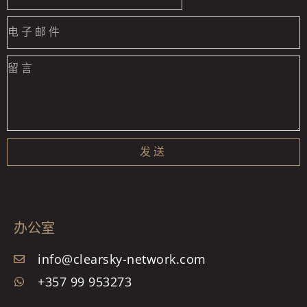
States
+1
发送
办公室
info@clearsky-network.com
+357 99 953273