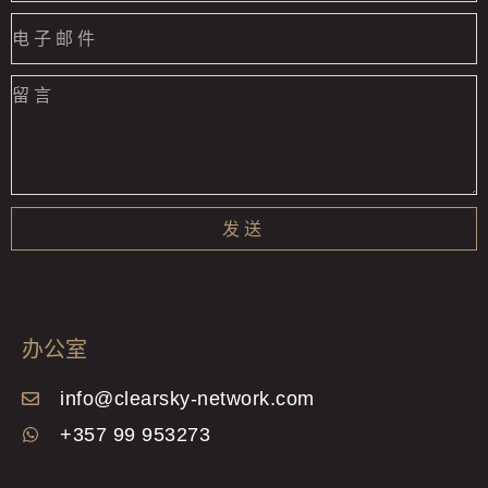
发送
办公室
info@clearsky-network.com
+357 99 953273