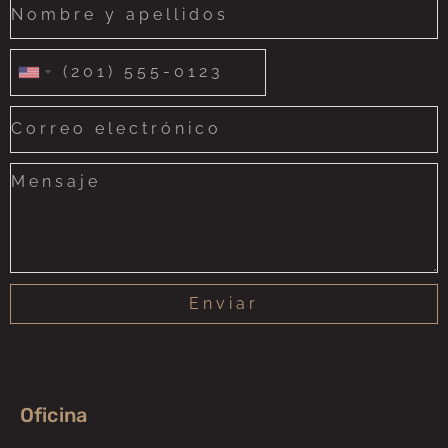
United
States
+1
Enviar
Oficina