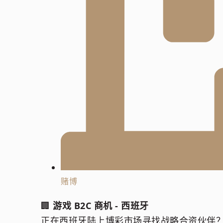
赌博
🏢
游戏 B2C 商机 - 西班牙
正在西班牙陆上博彩市场寻找战略合资伙伴