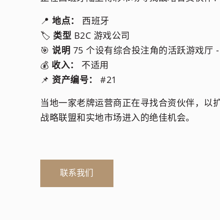
📍
地点：
西班牙
🏷️
类型
B2C 游戏公司
🎯
说明
75 个设有综合投注角的活跃游戏厅 
💰
收入：
不适用
📌
资产编号：
#21
当地一家老牌运营商正在寻找合资伙伴，以
战略联盟和实地市场进入的绝佳机会。
联系我们