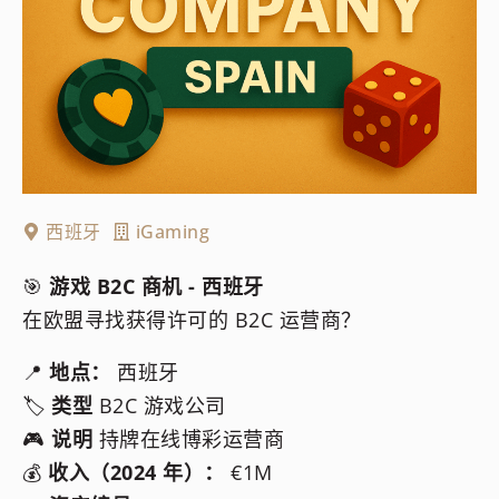
西班牙
iGaming
🎯
游戏 B2C 商机 - 西班牙
在欧盟寻找获得许可的 B2C 运营商？
📍
地点：
西班牙
🏷️
类型
B2C 游戏公司
🎮
说明
持牌在线博彩运营商
💰
收入（2024 年）：
€1M