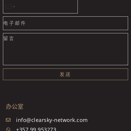
United
States
+1
发送
办公室
info@clearsky-network.com
+357 99 953273