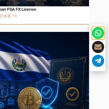
pan FSA FX License
日本
FX