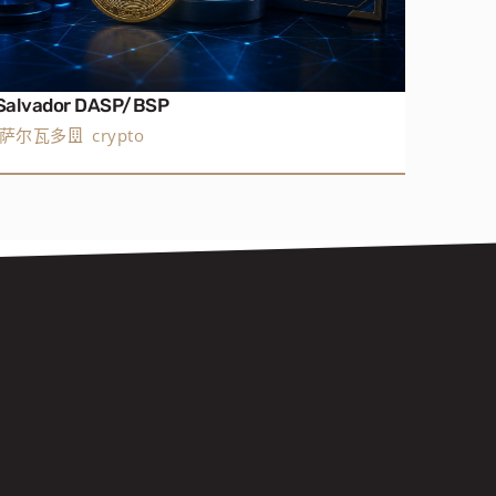
 Salvador DASP/BSP
萨尔瓦多
crypto