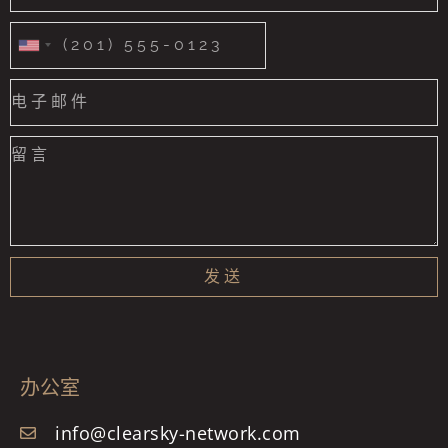
United
States
+1
发送
办公室
info@clearsky-network.com