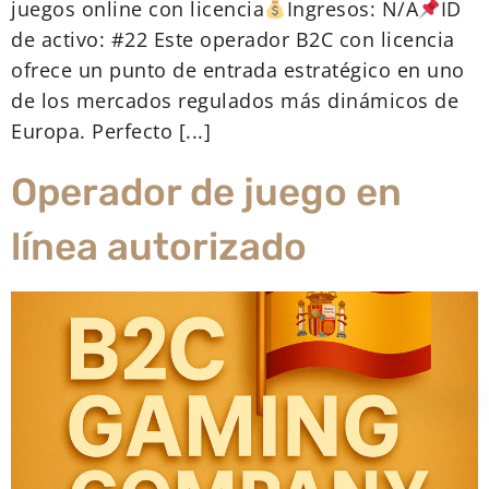
juegos online con licencia
Ingresos: N/A
ID
de activo: #22 Este operador B2C con licencia
ofrece un punto de entrada estratégico en uno
de los mercados regulados más dinámicos de
Europa. Perfecto [...]
Operador de juego en
línea autorizado