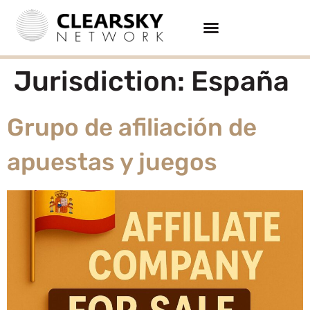
Jurisdiction:
España
Grupo de afiliación de
apuestas y juegos