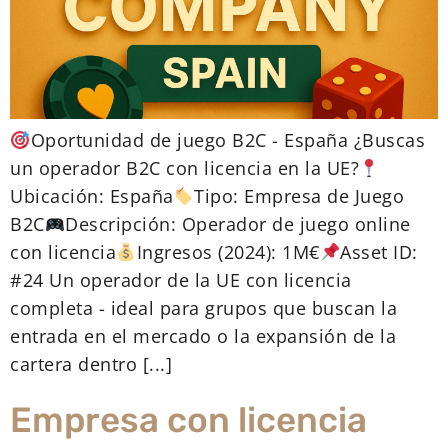
Oportunidad de juego B2C - España ¿Buscas
un operador B2C con licencia en la UE?
Ubicación: España
Tipo: Empresa de Juego
B2C
Descripción: Operador de juego online
con licencia
Ingresos (2024): 1M€
Asset ID:
#24 Un operador de la UE con licencia
completa - ideal para grupos que buscan la
entrada en el mercado o la expansión de la
cartera dentro [...]
Empresa con licencia