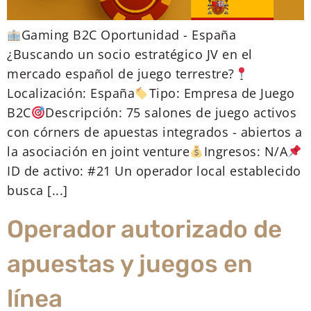
Gaming B2C Oportunidad - España
¿Buscando un socio estratégico JV en el
mercado español de juego terrestre?
Localización: España
Tipo: Empresa de Juego
B2C
Descripción: 75 salones de juego activos
con córners de apuestas integrados - abiertos a
la asociación en joint venture
Ingresos: N/A
ID de activo: #21 Un operador local establecido
busca [...]
Operador autorizado de
apuestas y juegos en
línea