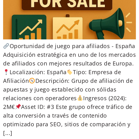
Oportunidad de juego para afiliados - España
Adquisición estratégica en uno de los mercados
de afiliados con mejores resultados de Europa.
Localización: España
Tipo: Empresa de
Afiliación
Descripción: Grupo de afiliación de
apuestas y juego establecido con sólidas
relaciones con operadores
Ingresos (2024):
2M€
Asset ID: #3 Este grupo ofrece tráfico de
alta conversión a través de contenido
optimizado para SEO, sitios de comparación y
[...]