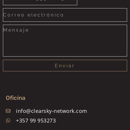
United
States
+1
Enviar
Oficina
info@clearsky-network.com
+357 99 953273