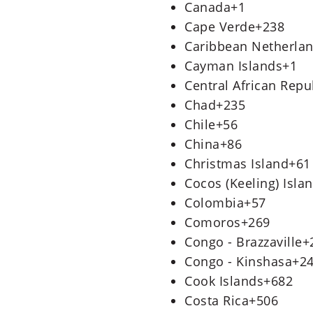
Canada
+1
Cape Verde
+238
Caribbean Netherla
Cayman Islands
+1
Central African Repu
Chad
+235
Chile
+56
China
+86
Christmas Island
+61
Cocos (Keeling) Isla
Colombia
+57
Comoros
+269
Congo - Brazzaville
+
Congo - Kinshasa
+2
Cook Islands
+682
Costa Rica
+506