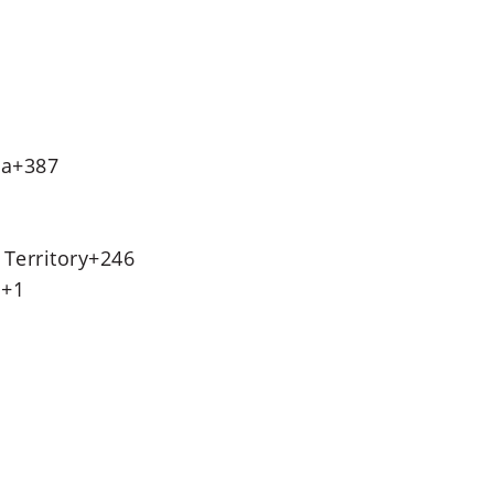
na
+387
 Territory
+246
s
+1