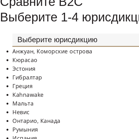
Сравните B2C
Выберите 1-4 юрисдикц
Выберите юрисдикцию
Анжуан, Коморские острова
Кюрасао
Эстония
Гибралтар
Греция
Kahnawake
Мальта
Невис
Онтарио, Канада
Румыния
Испания