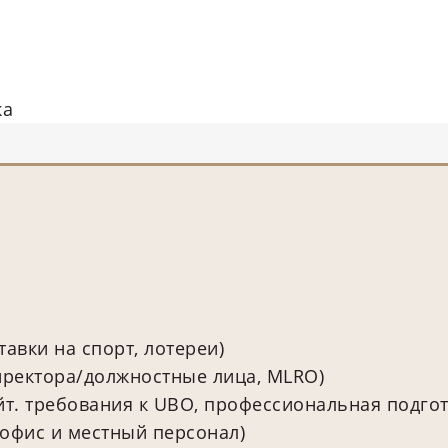
ка
авки на спорт, лотереи)
иректора/должностные лица, MLRO)
йт. требования к UBO, профессиональная подго
 офис и местный персонал)