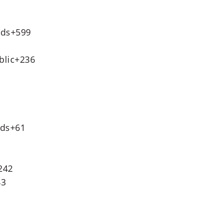
nds
+599
blic
+236
nds
+61
242
43