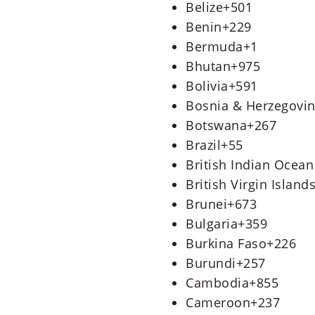
Belize
+501
Benin
+229
Bermuda
+1
Bhutan
+975
Bolivia
+591
Bosnia & Herzegovi
Botswana
+267
Brazil
+55
British Indian Ocean
British Virgin Island
Brunei
+673
Bulgaria
+359
Burkina Faso
+226
Burundi
+257
Cambodia
+855
Cameroon
+237