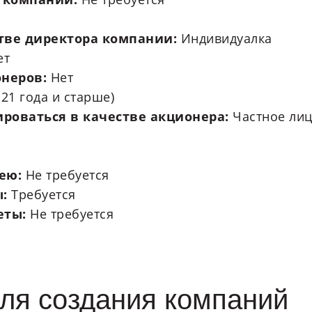
стве директора компании:
Индивидуалка
ет
онеров:
Нет
т 21 года и старше)
ироваться в качестве акционера:
Частное лиц
лею:
Не требуется
ы:
Требуется
еты:
Не требуется
ля создания компаний