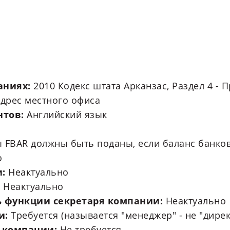
аниях:
2010 Кодекс штата Арканзас, Раздел 4 -
адрес местного офиса
нтов:
Английский язык
 FBAR должны быть поданы, если баланс банко
о
и:
Неактуально
:
Неактуально
ь функции секретаря компании:
Неактуально
и:
Требуется (называется "менеджер" - не "дирек
а компании:
Не требуется